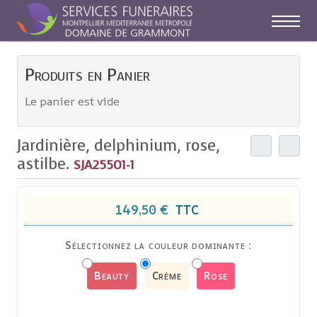
Off-C
Produits en Panier
Le panier est vide
Jardinière, delphinium, rose,
astilbe.
SJA25501-1
149,50 €
TTC
Sélectionnez la couleur dominante :
Beauty
Crème
Rose