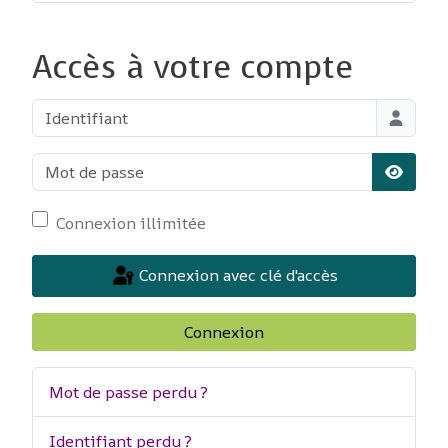
Accès à votre compte
Identifiant
Mot de passe
Affiche
Connexion illimitée
Connexion avec clé d'accès
Connexion
Mot de passe perdu ?
Identifiant perdu ?