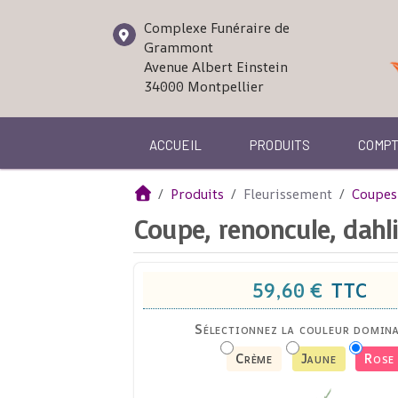
Complexe Funéraire de
Grammont
Avenue Albert Einstein
34000
Montpellier
ACCUEIL
PRODUITS
COMP
Produits
Fleurissement
Coupes
Coupe, renoncule, dahli
59,60 €
TTC
Sélectionnez la couleur domina
Crème
Jaune
Rose