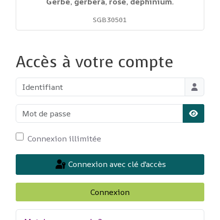
Gerbe, gerbera, rose, dephinium.
SGB30501
Accès à votre compte
Identifiant
Mot de passe
Affiche
Connexion illimitée
Connexion avec clé d'accès
Connexion