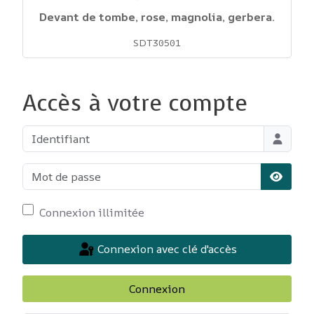
Devant de tombe, rose, magnolia, gerbera.
SDT30501
Accès à votre compte
Identifiant
Mot de passe
Affiche
Connexion illimitée
Connexion avec clé d'accès
Connexion