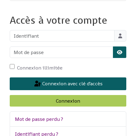
Accès à votre compte
Identifiant
Mot de passe
Affiche
Connexion illimitée
Connexion avec clé d'accès
Connexion
Mot de passe perdu ?
Identifiant perdu ?