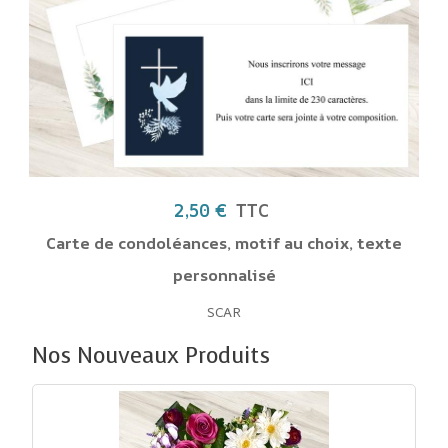
TC
tif au choix, texte
isé
Nos Nouveaux Produits