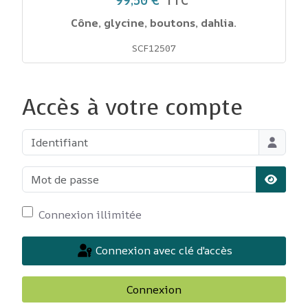
99,50 €
TTC
Cône, glycine, boutons, dahlia.
SCF12507
Accès à votre compte
Identifiant
Mot de passe
Affiche
Connexion illimitée
Connexion avec clé d'accès
Connexion