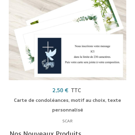
39,00 €
TTC
Pique-fleurs
SPIQ
x, texte
Nos Nouveaux Produits