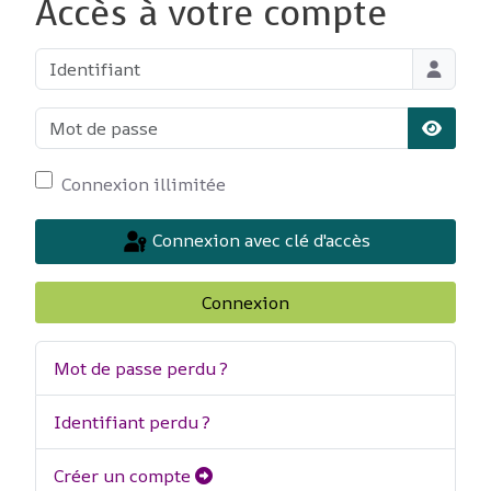
Accès à votre compte
Identifiant
Mot de passe
Affiche
Connexion illimitée
Connexion avec clé d'accès
Connexion
Mot de passe perdu ?
Identifiant perdu ?
Créer un compte