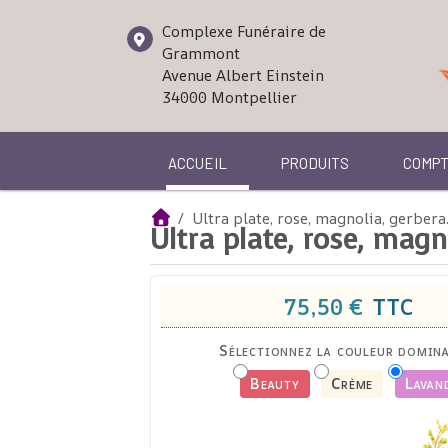
Complexe Funéraire de
Grammont
Avenue Albert Einstein
34000
Montpellier
ACCUEIL
PRODUITS
COMP
Ultra plate, rose, magnolia, gerbera
Ultra plate, rose, magn
75,50 €
TTC
Sélectionnez la couleur domina
Beauty
Crème
Lavan