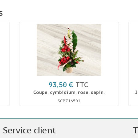
s
93,50 €
TTC
Coupe, cymbidium, rose, sapin.
J
SCPZ16501
Service client
T