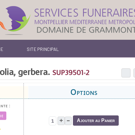
TE
SITE PRINCIPAL
.
olia, gerbera.
SUP39501-2
nte :
de
+
–
Ajouter au Panier